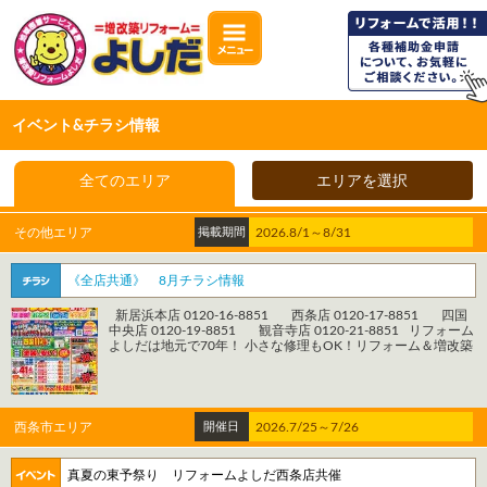
イベント&チラシ情報
全てのエリア
エリアを選択
その他エリア
掲載期間
2026.8/1～8/31
《全店共通》 8月チラシ情報
新居浜本店 0120-16-8851 西条店 0120-17-8851 四国
中央店 0120-19-8851 観音寺店 0120-21-8851 リフォーム
よしだは地元で70年！ 小さな修理もOK！リフォーム＆増改築
専門店 電話1本ですぐ行きます！ 見積もり無料！どんどんご依
頼ください！ 自社施工管理なので安心施工！ リフォーム後も
安心！完全アフターメンテナンス！
================================================
お電話でのお問い合わせはこちら 【株式会社よしだ リフォ
西条市エリア
開催日
2026.7/25～7/26
ームよしだ】 ＊＊＊新居浜本店＊＊＊ 住所：愛媛県新居浜市
西の土居町1-3-42 電話：0120-16-8851 ＊＊＊西 条 店＊
＊＊ 住所：愛媛県西条市大町1695番地4 Ｆビル1階 電話：
真夏の東予祭り リフォームよしだ西条店共催
0120-17-8851 ＊＊＊四国中央店＊＊＊ 住所：愛媛県四国中