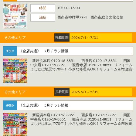
央市妻鳥町1196-1 電話：0120-19-8851 ＊＊＊観 音 寺 店＊
＊＊ 住所：香川県観音寺市村黒町376-2 電話：0120-21-8851
10:00～16:00
時間
WEBからのご相談・お見積りはこちら https://www.reform-
yoshida.com/contact/ WEBからの来店予約はこちら
西条市神拝甲79-4 西条市総合文化会館
場所
https://www.reform-yoshida.com/reserve/ システムバス、シ
ステムキッチン、増改築、トイレ、 屋根外壁塗装、水廻り工
事、 リフォームなどお任せください。 新居浜市、西条市、四
国中央市、観音寺市、三豊市 当店はお店から車で30分圏内を
対応エリアとしています。
その他エリア
掲載期間
2026.7/1～7/31
================================================
《全店共通》 7月チラシ情報
新居浜本店 0120-16-8851 西条店 0120-17-8851 四国
中央店 0120-19-8851 観音寺店 0120-21-8851 リフォーム
よしだは地元で70年！ 小さな修理もOK！リフォーム＆増改築
専門店 電話1本ですぐ行きます！ 見積もり無料！どんどんご依
頼ください！ 自社施工管理なので安心施工！ リフォーム後も
安心！完全アフターメンテナンス！
================================================
お電話でのお問い合わせはこちら 【株式会社よしだ リフォ
その他エリア
掲載期間
2026.5/1～5/31
ームよしだ】 ＊＊＊新居浜本店＊＊＊ 住所：愛媛県新居浜市
西の土居町1-3-42 電話：0120-16-8851 ＊＊＊西 条 店＊
＊＊ 住所：愛媛県西条市大町1695番地4 Ｆビル1階 電話：
《全店共通》 5月チラシ情報
0120-17-8851 ＊＊＊四国中央店＊＊＊ 住所：愛媛県四国中
央市妻鳥町1196-1 電話：0120-19-8851 ＊＊＊観 音 寺 店＊
新居浜本店 0120-16-8851 西条店 0120-17-8851 四国
＊＊ 住所：香川県観音寺市村黒町376-2 電話：0120-21-8851
中央店 0120-19-8851 観音寺店 0120-21-8851 リフォーム
WEBからのご相談・お見積りはこちら https://www.reform-
よしだは地元で70年！ 小さな修理もOK！リフォーム＆増改築
yoshida.com/contact/ WEBからの来店予約はこちら
専門店 電話1本ですぐ行きます！ 見積もり無料！どんどんご依
https://www.reform-yoshida.com/reserve/ システムバス、シ
頼ください！ 自社施工管理なので安心施工！ リフォーム後も
ステムキッチン、増改築、トイレ、 屋根外壁塗装、水廻り工