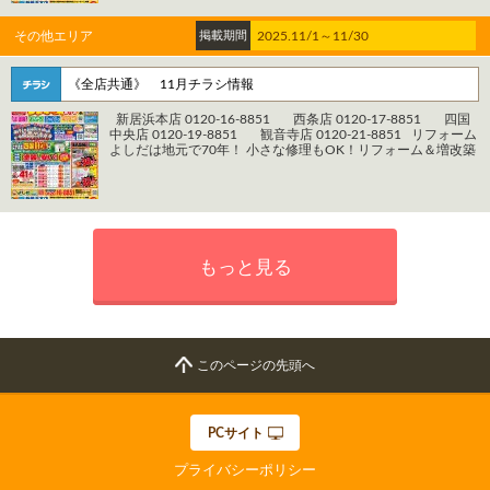
事、 リフォームなどお任せください。 新居浜市、西条市、四
================================================
国中央市、観音寺市、三豊市 当店はお店から車で30分圏内を
お電話でのお問い合わせはこちら 【株式会社よしだ リフォ
対応エリアとしています。
その他エリア
掲載期間
2025.11/1～11/30
ームよしだ】 ＊＊＊新居浜本店＊＊＊ 住所：愛媛県新居浜市
================================================
西の土居町1-3-42 電話：0120-16-8851 ＊＊＊西 条 店＊
＊＊ 住所：愛媛県西条市大町1695番地4 Ｆビル1階 電話：
《全店共通》 11月チラシ情報
0120-17-8851 ＊＊＊四国中央店＊＊＊ 住所：愛媛県四国中
央市妻鳥町1196-1 電話：0120-19-8851 ＊＊＊観 音 寺 店＊
新居浜本店 0120-16-8851 西条店 0120-17-8851 四国
＊＊ 住所：香川県観音寺市村黒町376-2 電話：0120-21-8851
中央店 0120-19-8851 観音寺店 0120-21-8851 リフォーム
WEBからのご相談・お見積りはこちら https://www.reform-
よしだは地元で70年！ 小さな修理もOK！リフォーム＆増改築
yoshida.com/contact/ WEBからの来店予約はこちら
専門店 電話1本ですぐ行きます！ 見積もり無料！どんどんご依
https://www.reform-yoshida.com/reserve/ システムバス、シ
頼ください！ 自社施工管理なので安心施工！ リフォーム後も
ステムキッチン、増改築、トイレ、 屋根外壁塗装、水廻り工
安心！完全アフターメンテナンス！
事、 リフォームなどお任せください。 新居浜市、西条市、四
================================================
国中央市、観音寺市、三豊市 当店はお店から車で30分圏内を
お電話でのお問い合わせはこちら 【株式会社よしだ リフォ
対応エリアとしています。
ームよしだ】 ＊＊＊新居浜本店＊＊＊ 住所：愛媛県新居浜市
================================================
西の土居町1-3-42 電話：0120-16-8851 ＊＊＊西 条 店＊
もっと見る
＊＊ 住所：愛媛県西条市大町1695番地4 Ｆビル1階 電話：
0120-17-8851 ＊＊＊四国中央店＊＊＊ 住所：愛媛県四国中
央市妻鳥町1196-1 電話：0120-19-8851 ＊＊＊観 音 寺 店＊
＊＊ 住所：香川県観音寺市村黒町376-2 電話：0120-21-8851
WEBからのご相談・お見積りはこちら https://www.reform-
yoshida.com/contact/ WEBからの来店予約はこちら
https://www.reform-yoshida.com/reserve/ システムバス、シ
このページの先頭へ
ステムキッチン、増改築、トイレ、 屋根外壁塗装、水廻り工
事、 リフォームなどお任せください。 新居浜市、西条市、四
国中央市、観音寺市、三豊市 当店はお店から車で30分圏内を
対応エリアとしています。
PCサイト
================================================
プライバシーポリシー