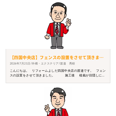
と、壊れることが多かったのですが、今の商品は引き戸タイプで
も しっかりしているので壊れにくくなっています。 お客様も今の
はしっかりしてるねと安心して頂けたようです(*^^*) 今の季
節、網戸の取替や張替が増えています。 破れているところがない
かチェックしてみて下さいね。
【四国中央店】フェンスの設置をさせて頂きました。
2026年7月21日/外構・エクステリア/渡邉 秀樹
こんにちは。 リフォームよしだ四国中央店の渡邉です。 フェン
スの設置をさせて頂きました。 施工後 植栽が目隠しにな
っていましたが、周りに家屋がないため強風の際には折れた枝葉
がご近隣 様の敷地にまで飛んでいってしまいます。 写真の様に
地面にしっっかり基礎を施すことで長めのフェンスも設置可能で
す。 お困りの際はぜひ一度ご相談下さい。