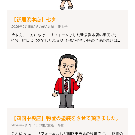
【新居浜本店】七夕
2026年7月8日/その他/黒光 亜衣子
皆さん、こんにちは。 リフォームよしだ新居浜本店の黒光です
(^^♪ 昨日は七夕でしたね☆彡 子供が小さい時の七夕の思い出
を、、、 竹をもらったので飾りを作っていた時、子供に「お母さ
んも願い事書いて」と言われ、 何も考えずに宝くじが当たります
ように！そしたら、「名前も書かないかんよ」 フルネームで書か
されました(・_・;) 1週間後、台風で竹が飛ばされてしまい、いろ
んなところを探しましたが 見つかりませんでした(´Д⊂ヽ 皆さん
はどのような七夕を過ごされましたか？ これから台風シーズンに
入っていきますが、お家周りの物が飛ばされないように 気を付け
てくださいね。
【四国中央店】物置の塗装をさせて頂きました。
2026年7月7日/その他/渡邉 秀樹
こんにちは。 リフォームよしだ四国中央店の渡邉です。 物置の