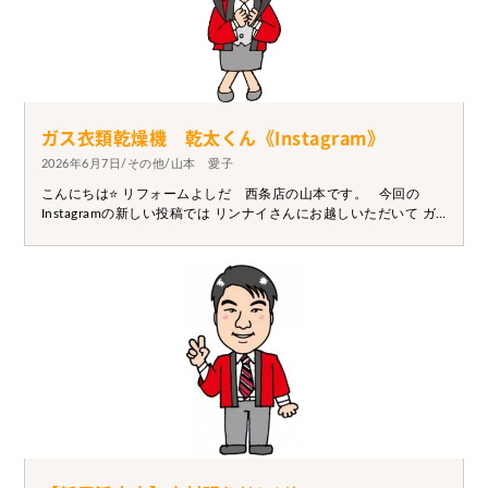
ガス衣類乾燥機 乾太くん《Instagram》
2026年6月7日/その他/山本 愛子
こんにちは⭐ リフォームよしだ 西条店の山本です。 今回の
Instagramの新しい投稿では リンナイさんにお越しいただいて ガ
ス衣類乾燥機 乾太くん についてお話ししていただきました。
↓ ↓ ↓ https://www.instagram.com/reel/DZeBEA3vVmZ/?
utm_source=ig_web_copy_link&igsh=MzRlODBiNWFlZA==