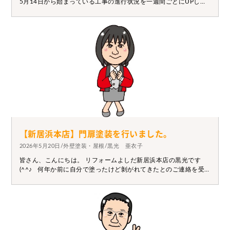
5月14日から始まっている工事の進行状況を一週間ごとにUPして
ます。 最初から見たい方は5月14日から～ご覧ください。 本日は
解体の写真を投稿してます。 下地から悪くなっていたので基礎か
らしっかりやり直しますよ～(*^-^*) 【工事中写真】 来週もお楽し
みに！！
【新居浜本店】門扉塗装を行いました。
2026年5月20日/外壁塗装・屋根/黒光 亜衣子
皆さん、こんにちは。 リフォームよしだ新居浜本店の黒光です
(^^♪ 何年か前に自分で塗ったけど剝がれてきたとのご連絡を受
け、 門扉の塗装をさせて頂きました。 パリパリになっていたとこ
ろを剝がして錆止めを塗り、 上塗りを2回しました。 色も合って
いい感じになったと喜んでいただきました(*'▽') 施工前 施工後
部分塗装なども承っておりますので、気になる箇所がありました
ら、 お気軽にご相談ください。