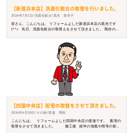
【新居浜本店】洗面化粧台の取替を行いました。
2026年7月1日/洗面化粧台/黒光 亜衣子
皆さん、こんにちは。 リフォームよしだ新居浜本店の黒光です
(^^♪ 先日、洗面化粧台の取替えをさせて頂きました。 既存のと
同じタイプのもので、水栓は壁から出ているものとのご希望でし
たので、 TOTOのサクアというシリーズにしました。 扉の色は白
で、LEDライトの明るい照明でより明るくなりました。 お客様に
も明るくなって良かったと喜んでいただけました(*^^*) 施工前
施工後 洗面化粧台も各メーカーごとに沢山シリーズがありま
す。 今はネットで調べると色々と出てきますので、 お気に入りの
商品を見つけてみてはいかがでしょうか(´▽｀)
【四国中央店】配管の取替をさせて頂きました。
2026年6月30日/その他/渡邉 秀樹
こんにちは。 リフォームよしだ四国中央店の渡邉です。 配管の
取替をさせて頂きました。 施工後 経年の強風や雨等の影響
で、配管に亀裂や不純物が付着していました。 配管は2Fの給水