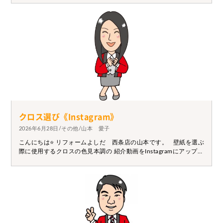
排水機能の為の大切な部位です。亀裂が酷いと水漏れの原因にも
なります。 お困りの際はぜひ一度ご相談下さい。
クロス選び《Instagram》
2026年6月28日/その他/山本 愛子
こんにちは⭐ リフォームよしだ 西条店の山本です。 壁紙を選ぶ
際に使用するクロスの色見本調の 紹介動画をInstagramにアップし
ました。 ↓ ↓ ↓
https://www.instagram.com/reel/DZ6ftCvvCVz/?
utm_source=ig_web_copy_link&igsh=MzRlODBiNWFlZA==