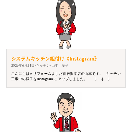
お困りの際はぜひ一度ご相談下さい。
システムキッチン組付け《Instagram》
2026年6月21日/キッチン/山本 愛子
こんにちは⭐ リフォームよしだ新居浜本店の山本です。 キッチン
工事中の様子をInstagramに アップしました。 ↓ ↓ ↓
https://www.instagram.com/reel/DZy24PovBBL/?
utm_source=ig_web_copy_link&igsh=MzRlODBiNWFlZA== ぜ
ひご覧ください