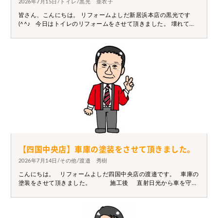
2026年7月15日/トイレ/黒光 亜衣子
皆さん、こんにちは。 リフォームよしだ新居浜本店の黒光です
(^^♪ 今日はトイレのリフォームをさせて頂きました。 壊れては
いないけど、年数が経ったから取替えたいとのことでした。 元々
のトイレは便座一体型タンクでしたが、便座が壊れた時に 便座だ
けの取替えが出来るので組合せトイレをご提案し取替をさせて頂
きました。 施工前 施工後 壊れてしまってからだと、すぐの取
替は難しいです。 調子が悪いな・便座から水が漏れているなどあ
りましたら、 お早めにお問い合わせください。
【四国中央店】車庫の塗装をさせて頂きました。
2026年7月14日/その他/渡邉 秀樹
こんにちは。 リフォームよしだ四国中央店の渡邉です。 車庫の
塗装をさせて頂きました。 施工後 直射日光から車を守っ
てくれる車庫ですが、修繕を怠ると雨風等によりサビが発生しや
すく なります。 修繕方法など、お困りの際はぜひ一度ご相談下
さい。