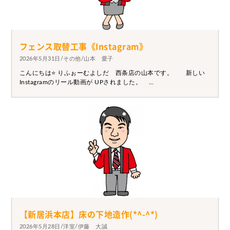
フェンス取替工事《Instagram》
2026年5月31日/その他/山本 愛子
こんにちは⭐ りふぉーむよしだ 西条店の山本です。 新しい
Instagramのリール動画が UPされました。
https://www.instagram.com/reel/DZMVeVbP_4c/?
utm_source=ig_web_copy_link&igsh=MzRlODBiNWFlZA== 保
険を使っての工事の対応も 当社で行うことができますので、 お気
軽にご相談ください♪
【新居浜本店】床の下地造作(*^-^*)
2026年5月28日/洋室/伊藤 大誠