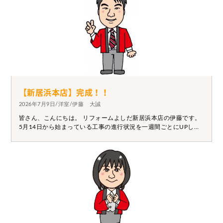
【新居浜本店】完成！！
2026年7月9日/洋室/伊藤 大誠
皆さん、こんにちは。 リフォームよしだ新居浜本店の伊藤です。
5月14日から始まっている工事の進行状況を一週間ごとにUPして
ます。 最初から見たい方は5月14日から～ご覧ください。 本日で
これまで投稿してきた現場の完成になります。 お疲れ様でし
た！！この写真以外にもこの現場では玄関ドアの取替やトイレ改
修工事・和室改修工事などさまざまありました。 暑い中でしたが
綺麗な仕上がりでこれからインテリアの配置など考えるが楽しみ
ですね。