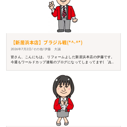
【新居浜本店】ブラジル戦(*^-^*)
2026年7月2日/その他/伊藤 大誠
皆さん、こんにちは。 リフォームよしだ新居浜本店の伊藤です。
今週もワールドカップ速報のブログになってしまってます( ゜Д゜)
惜しくもブラジル戦敗れてしまいましたね(´;ω;｀) 先制点がとれた
ときにもしかしたら勝てると感じましたがさすがブラジル！！ そ
れでも楽しい試合で日本選手に称賛ですね！！