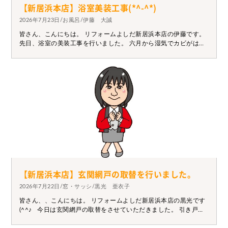
【新居浜本店】浴室美装工事(*^-^*)
2026年7月23日/お風呂/伊藤 大誠
皆さん、こんにちは。 リフォームよしだ新居浜本店の伊藤です。
先日、浴室の美装工事を行いました。 六月から湿気でカビがはえ
てきて掃除しても取りにくい汚れがあるという経験をしたこと が
ある方はいらっしゃるのではないでしょうか。 美装をご依頼いた
だけるとできる限り、綺麗にお掃除することが出来ます！( ^)o(^ )
どうしても素材のせいで綺麗にできない部分や美装しすぎると壁
材を傷めてしまうことがあるので現場によってできる範囲は限ら
れていますが現状よりはとても綺麗な状態にすることが出来ま
す。お掃除が大変だったり、汚れが取れないなどのお悩みがあれ
ばご相談ください！ 【工事前】 【工事後】
【新居浜本店】玄関網戸の取替を行いました。
2026年7月22日/窓・サッシ/黒光 亜衣子
皆さん、、こんにちは。 リフォームよしだ新居浜本店の黒光です
(^^♪ 今日は玄関網戸の取替をさせていただきました。 引き戸タ
イプの網戸だったのですが、昔のものは破れたり、糸が切れたり