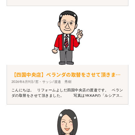
ンの使い勝手が悪いから新しくしたいとの相談を受け、 お伺いさ
せていただきました。まだ、どういったタイプにするのか 決まっ
ていなかったので、イメージを膨らませるため先にショールーム
に行きました。 ショールームにあったものをすごく気に入り、す
ぐにプランも決まりました(*^^*) 工事前からずっと楽しみにして
くれて、完成した時も喜んでいただけました(´▽｀*)♪ 施工前
施工後 プランが決まっていなくても大丈夫です。 お気軽にご相
談ください。
【四国中央店】ベランダの取替をさせて頂きました。
2026年6月9日/窓・サッシ/渡邉 秀樹
こんにちは。 リフォームよしだ四国中央店の渡邉です。 ベラン
ダの取替をさせて頂きました。 写真はYKKAPの「ルシアス」
シリーズです。 縦格子に樹脂デッキの仕様、また既存のベラン
ダの不具合解消のため今回は新たに柱建て を行いました。 奇抜
な色や形状のものより定番的なデザインが好まれる傾向にありま
す。 ご検討の際はぜひ一度ご相談下さい。