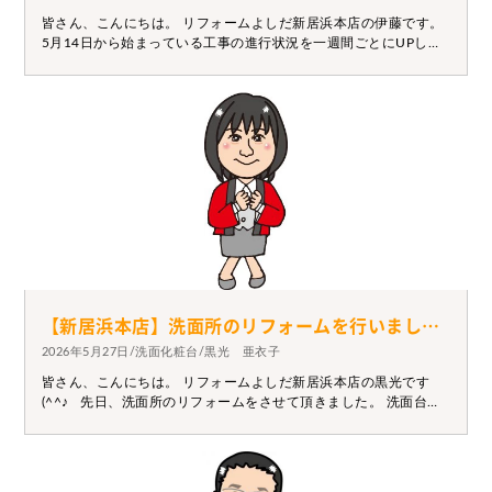
皆さん、こんにちは。 リフォームよしだ新居浜本店の伊藤です。
5月14日から始まっている工事の進行状況を一週間ごとにUPして
ます。 最初から見たい方は5月14日から～ご覧ください。 本日は
床の下地造作を投稿してます。 下地からしっかりやり直しして綺
麗なお部屋作っていきますよ～(*^-^*) 来週もお楽しみに！！
【新居浜本店】洗面所のリフォームを行いました。
2026年5月27日/洗面化粧台/黒光 亜衣子
皆さん、こんにちは。 リフォームよしだ新居浜本店の黒光です
(^^♪ 先日、洗面所のリフォームをさせて頂きました。 洗面台の
水漏れを長年そのままにしていたので、 洗面台と床が腐ってベコ
ベコになってしまっていました。 床の張替えと洗面化粧台の取替
え、 洗濯機を置けるように洗濯水栓・給排水・電源の取り付けを
しました。 新しくなった洗面化粧台としっかりした床で、 明るく