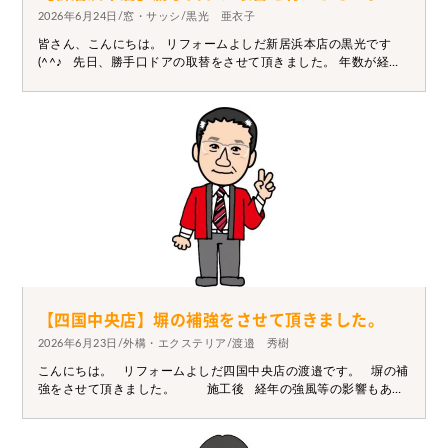
2026年6月24日/窓・サッシ/黒光 亜衣子
皆さん、こんにちは。 リフォームよしだ新居浜本店の黒光です
(^^♪ 先日、勝手口ドアの取替をさせて頂きました。 年数が経ち
傷んできたので取り替えをしたいけど、網戸が付いているものを
というご要望でしたので、アルミの勝手口ドアの網戸セットのも
のを ご提案させて頂きました。 カバー工法といって既存の枠を壊
さずに施工をしたので、半日で終わりました(*'▽') 施工前 施工
後 網戸にする機会が増えてきました。網戸の破れ等気になると
ころがありましたら お気軽にお問い合わせください。
【四国中央店】塀の補強をさせて頂きました。
2026年6月23日/外構・エクステリア/渡邉 秀樹
こんにちは。 リフォームよしだ四国中央店の渡邉です。 塀の補
強をさせて頂きました。 施工後 経年の強風等の影響もあ
り、壁が徐々に家屋側に傾いてきていました。 少しの地揺れで
も進行しそうでご不安になり、補修をご依頼頂きました。 特に
家屋側でなく道路側に倒壊すると交通の支障となり危険です。