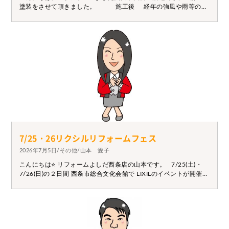
塗装をさせて頂きました。 施工後 経年の強風や雨等の影
響で、いたるところにサビが発生していました。 サビ止め後に
塗装を行うことで雨対策になります。 お困りの際はぜひ一度ご
相談下さい。
7/25・26リクシルリフォームフェス
2026年7月5日/その他/山本 愛子
こんにちは⭐ リフォームよしだ西条店の山本です。 7/25(土)・
7/26(日)の２日間 西条市総合文化会館で LIXILのイベントが開催さ
れます。 リフォームよしだも協賛しています。 事前ご予約で
シュガーバターの木プレゼント！！ などお得もございますので、
お誘いあわせの上 ご来場ください⭐