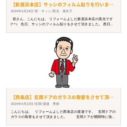
【新居浜本店】サッシのフィルム貼りを行いました。
2024年4月24日/窓・サッシ/黒光 亜衣子
皆さん、こんにちは。 リフォームよしだ新居浜本店の黒光です
(^^♪ 先日、サッシのフィルム貼りをさせて頂きました。 西日が
向かいの屋根に当たり反射して眩しいから、 何かいい方法はない
かとのご相談を受けました。 ブラインド取り付けとなると、キッ
チンの出窓なので 背の低い奥様が開閉できないからと、フィルム
を貼ることにしました！ 型板ガラスだったので、ガラスを内外入
れ替えて内側から貼ることに(*^^*) しかも色は薄めで明かりはと
れるけど、眩しさはない!! とってもいい感じになり、お客様と一
緒に感動しました٩( ''ω'' )و 眩しさでお悩みの方は、ぜひご相談
下さい。
【西条店】玄関ドアのガラスの取替をさせて頂きました。
2024年4月23日/玄関/渡邉 秀樹
こんにちは。 リフォームよしだ西条店の渡邉です。 玄関ドアの
ガラスの取替をさせて頂きました。 玄関ドアが開閉時に強風
に煽られ壁面に当たり、その際にガラスにヒビが入っ ておりま