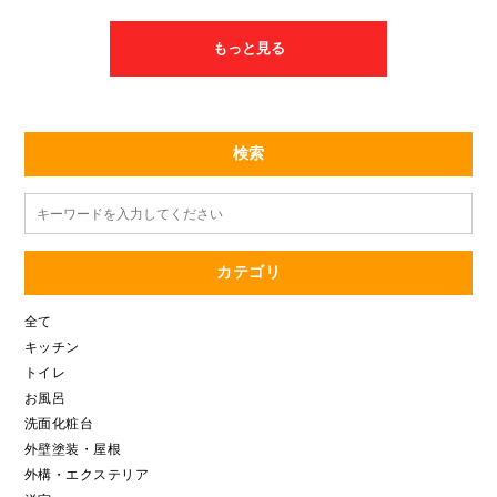
した。 危険な状況でしたので急いで取替をさせて頂きました。
併せてクローザーの調整も行わせて頂き、万全な状態です。
もっと見る
検索
カテゴリ
全て
キッチン
トイレ
お風呂
洗面化粧台
外壁塗装・屋根
外構・エクステリア