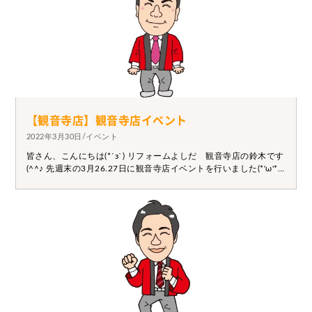
た、、！！ そして、明日から4月に突入です！！ 私は毎年4月に
なるとイベントも特にないのになぜかわくわくしてしまいます！
笑(*'▽') 未だに自分でも謎に思いますが、いろんなことに対するこ
のわくわく感をずっと持っていたいなと思います(*^_^*) そして一
日一日成長していけるようこれからも頑張ります！！ 本日も元
気に営業しております！！お悩みがある方、是非一度ご相談くだ
さい！！
【観音寺店】観音寺店イベント
2022年3月30日/イベント
皆さん、こんにちは(*´з`) リフォームよしだ 観音寺店の鈴木です
(^^♪ 先週末の3月26.27日に観音寺店イベントを行いました(*'ω'*)
完全予約制でのイベントでしたが、たくさんのお客様にご来店い
ただきました☆ 又、お客様が楽しんでもらえるイベントを随時行
っていきます！！！ 次回もぜひご参加くださいませ(*^^)v