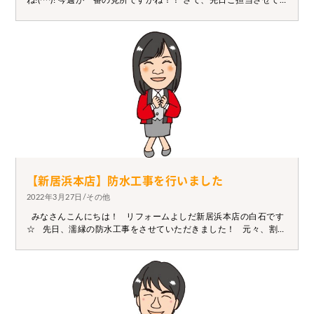
ね!(^^)! 今週が一番の見所ですかね！！ さて、先日ご担当させて
いただきましたお客様の 手摺取付工事が終了となりました。 工
事内容としては・・・ 浴室入口手摺取付工事 を行いました。 ご
家族が足を手術するために日常の生活 に支障をきたさないように
手摺を取付したいと ご相談がありました。 現状の様子をしっかり
調査し手摺の取り付け位置や スムーズに動けて快適にご利用出来
るように ご提案させていただきました。 日常生活に支障をきたす
場合は、ぜひ一度ご相談してください(^_-)-☆♡ アドバイザーがお
家の悩みをお聴きし快適な生活へと導きます。
【新居浜本店】防水工事を行いました
2022年3月27日/その他
みなさんこんにちは！ リフォームよしだ新居浜本店の白石です
☆ 先日、濡縁の防水工事をさせていただきました！ 元々、割れ
ていた部分をコーキングで補修されていたのですが 一部サンダ
ーで凹凸を削り、防水をさせていただきました！ 仕上がりは落
ち着いたライトグレー(*'▽') 庭にたくさんお花が咲いていてすご
く可愛くて癒されました（＾ω＾） これから咲き始めそうな蕾も
あって満開が楽しみですね(*´ω`*) 気になる方はお気軽にご相談
ください（´-`）.。oO