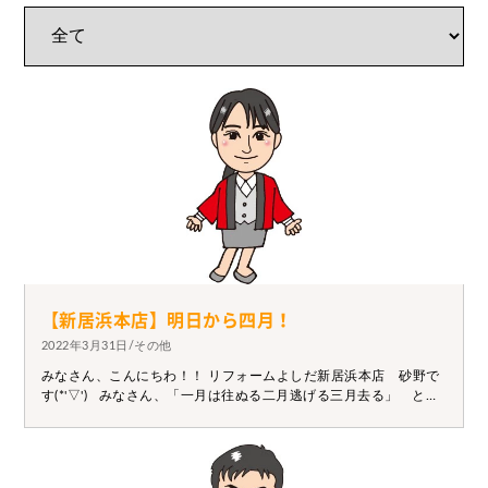
【新居浜本店】明日から四月！
2022年3月31日/その他
みなさん、こんにちわ！！ リフォームよしだ新居浜本店 砂野で
す(*'▽') みなさん、「一月は往ぬる二月逃げる三月去る」 とい
うことわざをご存じでしょうか？？ 正月から三月までは行事が多
く、あっという間に過ぎてしまうことを調子よく言ったものみた
いです（´-`）.。oO 改めて今年に入ってからのこの三カ月のこと
を考えると、ほんとにこのことわざの通りだなと感じまし