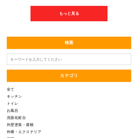
相談を承りました！！ 水漏れもなくなったし、とても使いやす
い！！と大変喜んでいただけました(*'▽') お家の事でお悩みを持
っている方是非一度ご相談ください！！
もっと見る
検索
カテゴリ
全て
キッチン
トイレ
お風呂
洗面化粧台
外壁塗装・屋根
外構・エクステリア