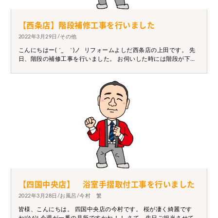
【西条店】階段補修工事を行いました
2022年3月29日/その他
こんにちはー( ´_ゝ`)ノ リフォームよしだ西条店の上田です。 先
日、階段の補修工事を行いました。 お伺いした時には階段が下が
っており、 隙間が空いている状態でした。 真下が廊下だったの
で、廊下の天井を開口し補修を行いました。 無事直ったのでお客
様も安心していました。 家のことで少しでも気になることがあれ
ば すぐに対応させていただきますので なにかございましたら、一
度ご連絡いただければと思います！
【四国中央店】 浴室手摺取付工事を行いました
2022年3月28日/お風呂/今村 繁
皆様、こんにちは。 四国中央店の今村です。 桜が凄く綺麗です