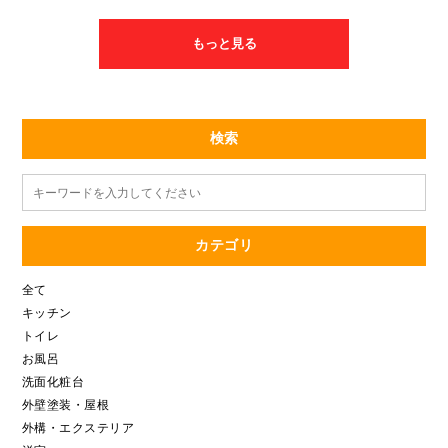
いました(゜o゜) お湯の温度が上がりにくいな…など異常を感じ
ましたら お早めにご相談ください。
もっと見る
検索
カテゴリ
全て
キッチン
トイレ
お風呂
洗面化粧台
外壁塗装・屋根
外構・エクステリア