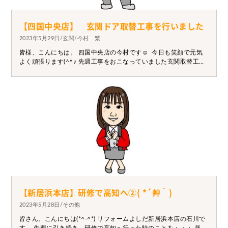
【四国中央店】 玄関ドア取替工事を行いました
2023年5月29日/玄関/今村 繁
皆様、こんにちは。 四国中央店の今村です☺ 今日も笑顔で元気
よく頑張ります(^^♪ 先週工事をおこなっていました玄関取替工事
が終了しました。 工事内容としては・・・既設玄関ドア撤去・ド
ア枠カバー工法・ドア新設 を行いました。 さて、皆様普段何気な
く出入りする玄関ドア、生活に影響はありませんか？ そのまま放
置していると、、、、、、劣化し破損や ドア開閉が出来なくなる
原因になります((+_+)) そうなる前に一度ご相談ください。 ドア取
替工事をお考えの方はぜひ一度ご相談ください。
【新居浜本店】研修で高知へ②( *´艸｀)
2023年5月28日/その他
皆さん、こんにちは(*^-^*) リフォームよしだ新居浜本店の石川で