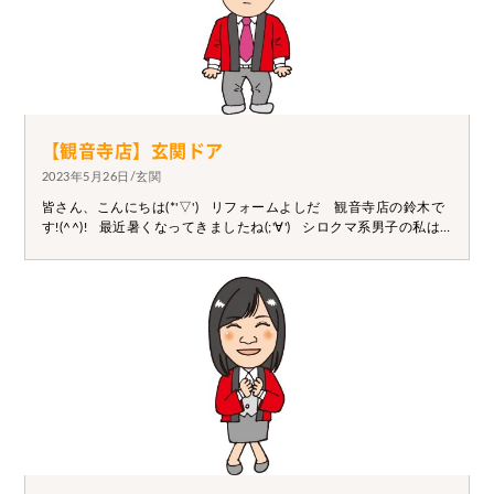
【観音寺店】玄関ドア
2023年5月26日/玄関
皆さん、こんにちは(*'▽') リフォームよしだ 観音寺店の鈴木で
す!(^^)! 最近暑くなってきましたね(;'∀') シロクマ系男子の私は
暑さに弱く溶けかけの毎日です。 奥さんに「普段掃除せんくせ
に、エアコンの掃除はするんやな。」 と嫌味を言われました
が、無敵です(^_-)-☆ エアコンを使える幸せの方が上です☆ 余
談はこれぐらいにして・・・ 暑い日は家の中に風を入れたいで
すよね？ でも防犯上が・・・お気持ちわかります！！！ 今の玄
関は閉めたまま風を家に入れることが出来ます(^_-)-☆ いわゆる
採風式ってやつです！！！ 気になった方はいつでもリフォーム
よしだまでご相談ください！！！ シロクマ系男子がご対応させ
ていただきます！！