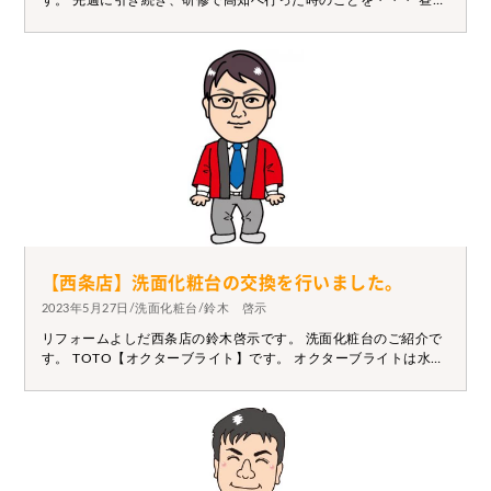
す。 先週に引き続き、研修で高知へ行った時のことを・・・ 昼食
に「鳥心」さんへ。 チキン南蛮が有名なんですが、そのサイズ感
に圧倒されました(笑) お値段共にコスパ最強の定食！！！ こちら
のお店も高知に行かれた際には、ぜひ寄ってみてください。 さ
て、もう６月になります。梅雨入りも早そうです。 外の工事はお
天気で工期が変わってしまったり、ご不便をお掛けしてしまう時
期。 そして暑さも増す時期です。 私たちもですが、皆さんも熱中
症対策しっかりとお体ご自愛ください(*'ω'*)
【西条店】洗面化粧台の交換を行いました。
2023年5月27日/洗面化粧台/鈴木 啓示
リフォームよしだ西条店の鈴木啓示です。 洗面化粧台のご紹介で
す。 TOTO【オクターブライト】です。 オクターブライトは水栓
が上から出ており、非常にお掃除がしやすく、大きな人工大理石
のボウルが洗顔や洗髪をしやすくしてくれます。