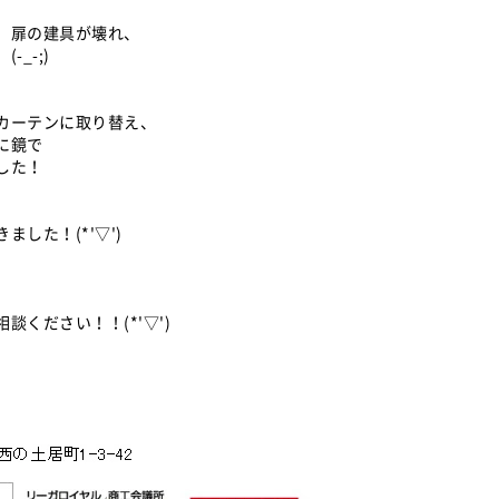
、扉の建具が壊れ、
_-;)
カーテンに取り替え、
に鏡で
した！
した！(*'▽')
ください！！(*'▽')