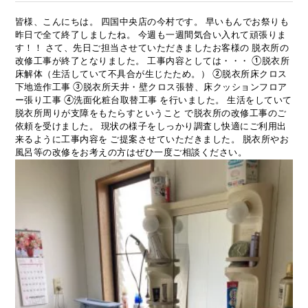
皆様、こんにちは。 四国中央店の今村です。 早いもんでお祭りも
昨日で全て終了しましたね。 今週も一週間気合い入れて頑張りま
す！！ さて、先日ご担当させていただきましたお客様の 脱衣所の
改修工事が終了となりました。 工事内容としては・・・ ①脱衣所
床解体（生活していて不具合が生じたため。） ②脱衣所床クロス
下地造作工事 ③脱衣所天井・壁クロス張替、床クッションフロア
ー張り工事 ④洗面化粧台取替工事 を行いました。 生活をしていて
脱衣所周りが支障をもたらすということ で脱衣所の改修工事のご
依頼を受けました。 現状の様子をしっかり調査し快適にご利用出
来るように工事内容を ご提案させていただきました。 脱衣所やお
風呂等の改修をお考えの方はぜひ一度ご相談ください。