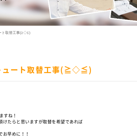
ト取替工事(≧◇≦)
ュート取替工事(≧◇≦)
。
ますね！
頂けたらと思いますが取替を希望であれば
でお早めに！！