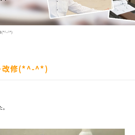
^-^*)
修(*^-^*)
。
た。